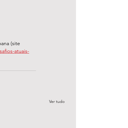
afios-atuais-
Ver tudo