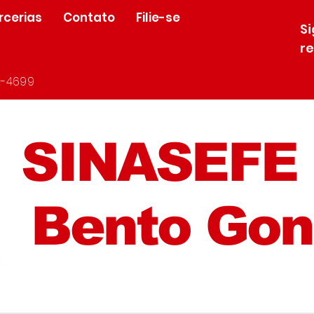
rcerias
Contato
Filie-se
S
r
-4699
SINASEFE
Bento Gon