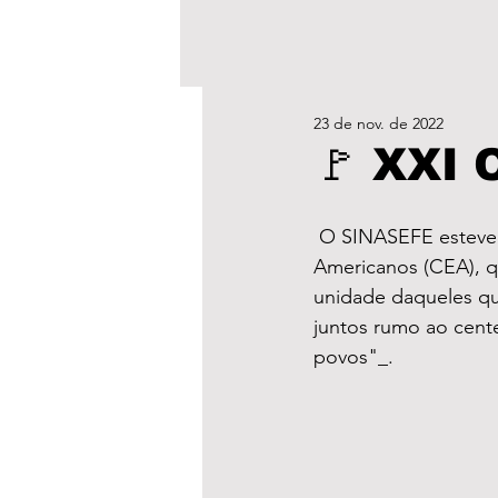
23 de nov. de 2022
🚩 XXI
 O SINASEFE esteve presente no XXI Congresso da Confederação de Educadores 
Americanos (CEA), q
unidade daqueles qu
juntos rumo ao cent
povos"_.