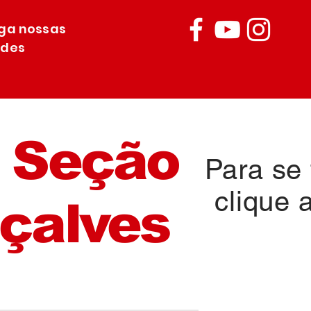
iga nossas
edes
 Seção
Para se f
clique 
çalves