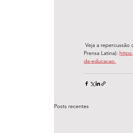
 Veja a repercussão do fórum em matéria que reproduzimos da imprensa cubana (site 
Prensa Latina): 
https
da-educacao.
Posts recentes