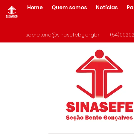
Home
Quem somos
Notícias
Pa
secretaria@sinasefebg.org.br
(54)99292