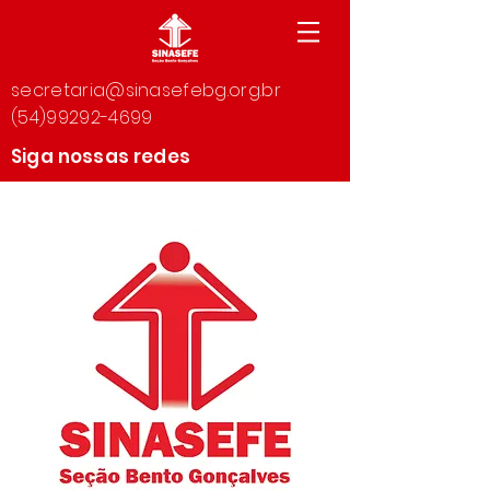
secretaria@sinasefebg.org.br
(54)99292-4699
Siga nossas redes