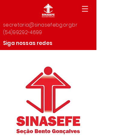
secretaria@sinasefebg.org.br
(54)99292-4699
Siga nossas redes