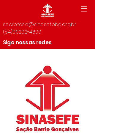
secretaria@sinasefebg.org.br
(54)99292-4699
Siga nossas redes