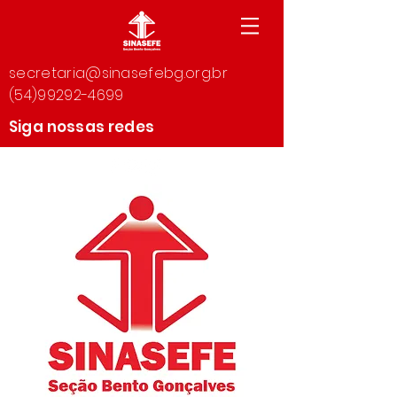
secretaria@sinasefebg.org.br
(54)99292-4699
Siga nossas redes