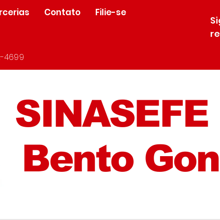
rcerias
Contato
Filie-se
S
r
-4699
SINASEFE
Bento Gon