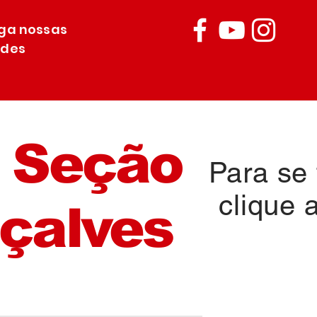
iga nossas
edes
 Seção
Para se f
clique 
çalves