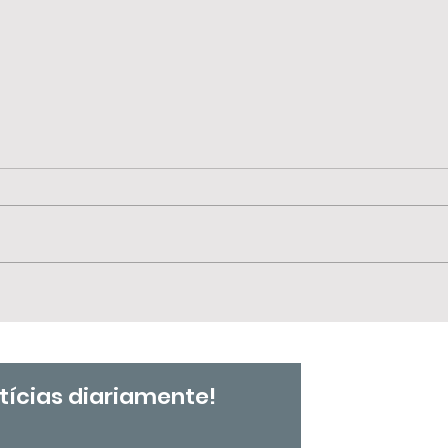
📢 
🗓️ 25 de julho | Dia
SIN
Nacional de Tereza de
Ben
Benguela e da Mulher
Negra e Dia
Internacional da Mulher
tícias diariamente!
Negra Latino-Americana
e Caribenha