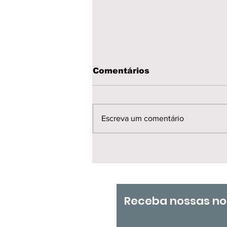
Comentários
Escreva um comentário
📍 Nesta manhã 30/07
GT Carreira Docente –
Brasília
Receba nossas no