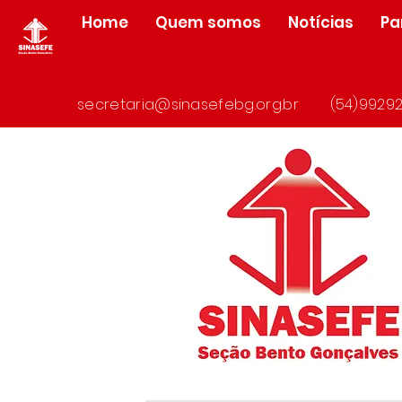
Home
Quem somos
Notícias
Pa
secretaria@sinasefebg.org.br
(54)99292