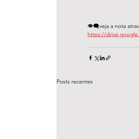
👁️‍🗨️veja a nota atra
https://drive.goog
Posts recentes