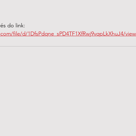
vés do link: 
le.com/file/d/1DfsPdqne_sPD4TF1XfRwj9vqpLkXhuJ4/vie