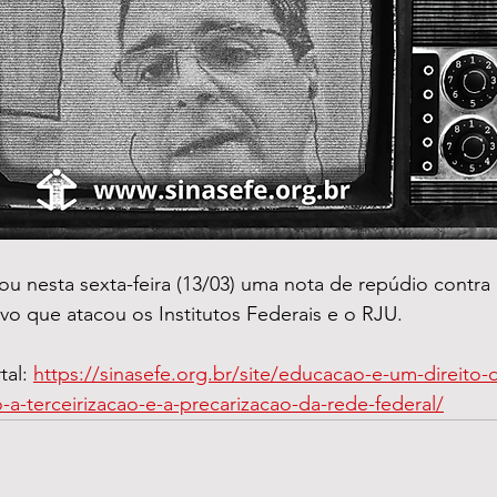
 nesta sexta-feira (13/03) uma nota de repúdio contra 
ivo que atacou os Institutos Federais e o RJU.
al: 
https://sinasefe.org.br/site/educacao-e-um-direito
a-terceirizacao-e-a-precarizacao-da-rede-federal/