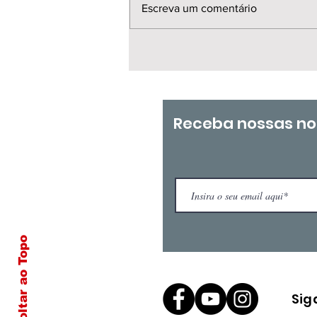
Escreva um comentário
📍 Nesta manhã 30/07
GT Carreira Docente –
Brasília
Receba nossas no
Voltar ao Topo
Sig