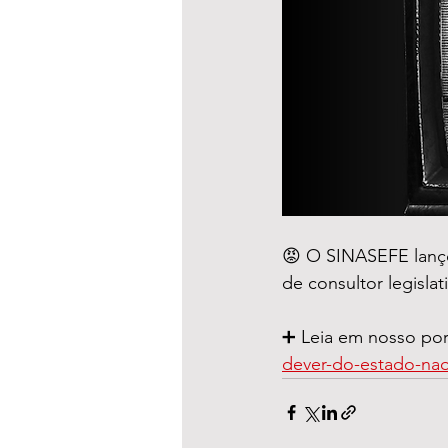
😡 O SINASEFE lançou
de consultor legislat
➕ Leia em nosso port
dever-do-estado-nao-