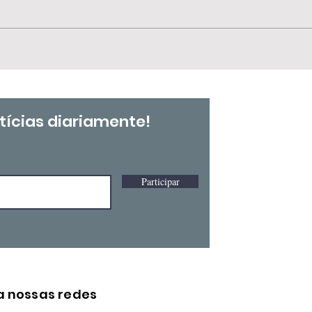
📢 
🗓️ 25 de julho | Dia
SIN
Nacional de Tereza de
Ben
Benguela e da Mulher
Negra e Dia
Internacional da Mulher
tícias diariamente!
Negra Latino-Americana
e Caribenha
Participar
a nossas redes