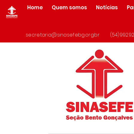
Home
Quem somos
Notícias
Pa
secretaria@sinasefebg.org.br
(54)99292