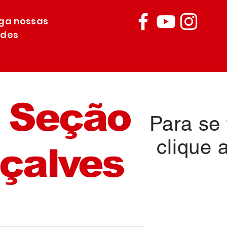
iga nossas
edes
 Seção
Para se f
clique 
çalves