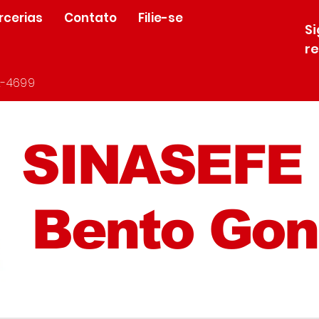
rcerias
Contato
Filie-se
S
r
-4699
SINASEFE
Bento Gon