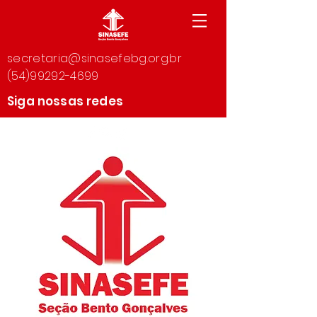
secretaria@sinasefebg.org.br
(54)99292-4699
Siga nossas redes