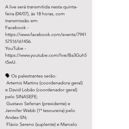
A live será transmitida nesta quinta-
feira (04/07), às 18 horas, com 
transmissão em:
Facebook - 
https://www.facebook.com/events/7941
57516161456.
YouTube - 
https://www.youtube.com/live/Ba3Guh5
t5wU.
🗣️ Os palestrantes serão:
 Artemis Martins (coordenadora geral) 
e David Lobão (coordenador geral) 
pelo SINASEFE;
 Gustavo Seferian (presidente) e 
Jennifer Webb (1ª tesoureira) pelo 
Andes-SN;
 Flávio Sereno (suplente) e Marcelo 