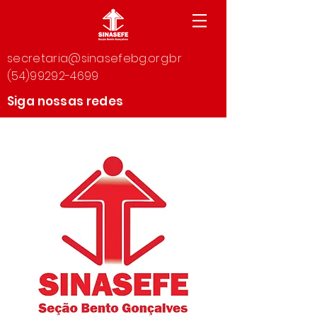
secretaria@sinasefebg.org.br
(54)99292-4699
Siga nossas redes