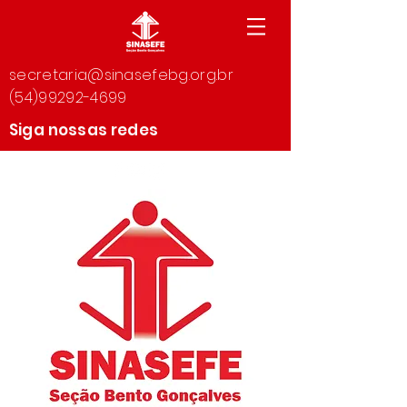
secretaria@sinasefebg.org.br
(54)99292-4699
Siga nossas redes