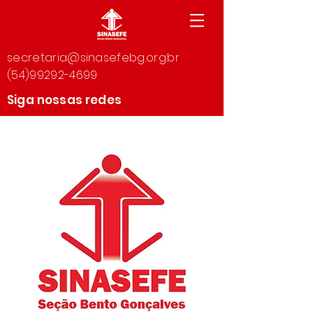
secretaria@sinasefebg.org.br
(54)99292-4699
Siga nossas redes