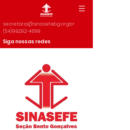
secretaria@sinasefebg.org.br
(54)99292-4699
Siga nossas redes