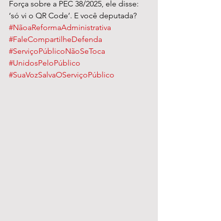
Força sobre a PEC 38/2025, ele disse: 
‘só vi o QR Code’. E você deputada?
#NãoaReformaAdministrativa
#FaleCompartilheDefenda
#ServiçoPúblicoNãoSeToca
#UnidosPeloPúblico
#SuaVozSalvaOServiçoPúblico