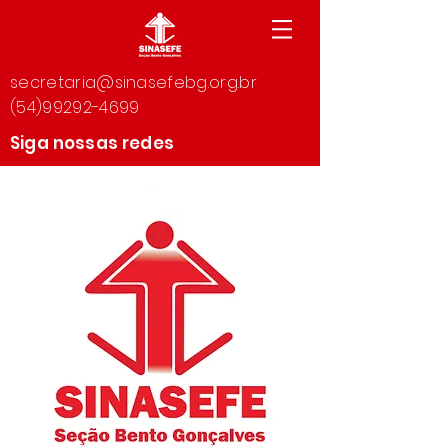
secretaria@sinasefebg.org.br
(54)99292-4699
Siga nossas redes