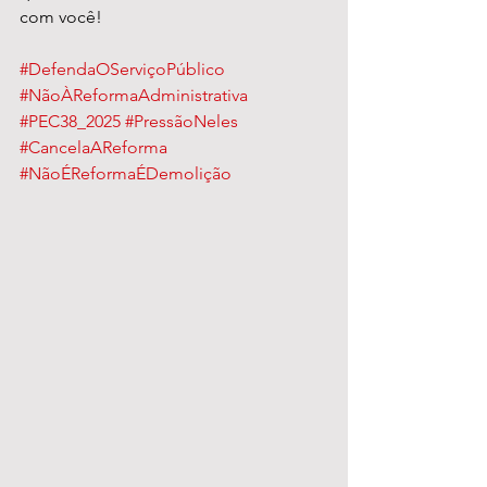
com você!
#DefendaOServiçoPúblico
#NãoÀReformaAdministrativa
#PEC38_2025
#PressãoNeles
#CancelaAReforma
#NãoÉReformaÉDemolição