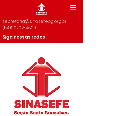
secretaria@sinasefebg.org.br
(54)99292-4699
Siga nossas redes