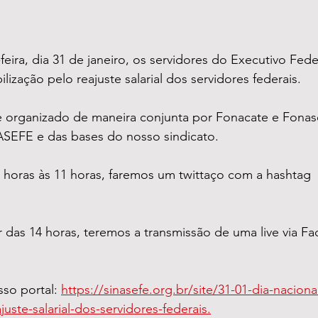
eira, dia 31 de janeiro, os servidores do Executivo Feder
ização pelo reajuste salarial dos servidores federais.
é organizado de maneira conjunta por Fonacate e Fonase
ASEFE e das bases do nosso sindicato.
 horas às 11 horas, faremos um twittaço com a hashtag 
tir das 14 horas, teremos a transmissão de uma live via F
so portal: 
https://sinasefe.org.br/site/31-01-dia-naciona
uste-salarial-dos-servidores-federais.