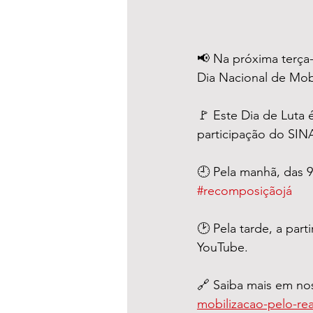
📢 Na próxima terça-f
Dia Nacional de Mobil
🚩 Este Dia de Luta 
participação do SIN
🕘 Pela manhã, das 9
#recomposiçãojá
🕑 Pela tarde, a par
YouTube.
🔗 Saiba mais em nos
mobilizacao-pelo-reaj