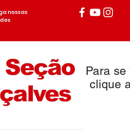
iga nossas
edes
 Seção
Para se f
clique 
çalves