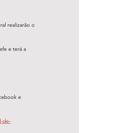
al realizarão o 
fe e terá a 
acebook e 
l-de-