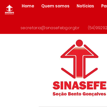
Home
Quem somos
Notícias
Pa
secretaria@sinasefebg.org.br
(54)99292