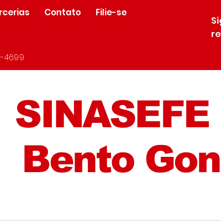
rcerias
Contato
Filie-se
S
r
-4699
SINASEFE
Bento Gon