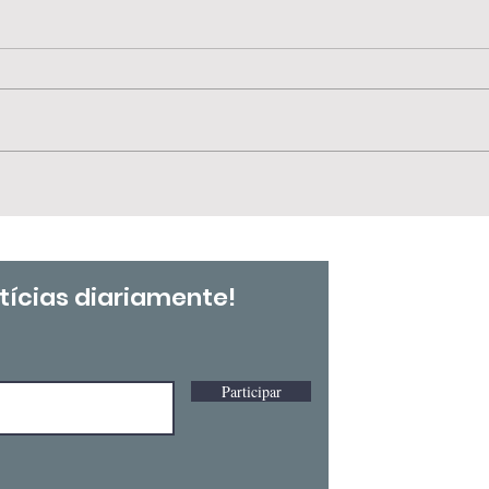
🚨 Mais uma importante
📍 
conquista para os(as)
GT 
TAEs!
Bras
tícias diariamente!
Participar