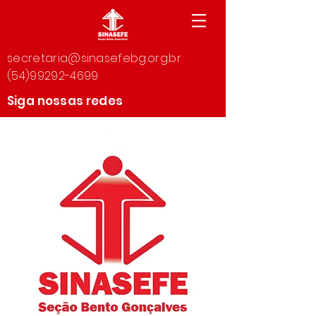
secretaria@sinasefebg.org.br
(54)99292-4699
Siga nossas redes