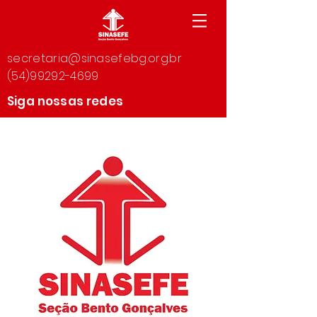
secretaria@sinasefebg.org.br
(54)99292-4699
Siga nossas redes