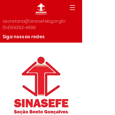
secretaria@sinasefebg.org.br
(54)99292-4699
Siga nossas redes