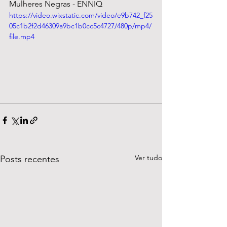
Mulheres Negras - ENNIQ
https://video.wixstatic.com/video/e9b742_f25
05c1b2f2d46309a9bc1b0cc5c4727/480p/mp4/
file.mp4
Ver tudo
Posts recentes