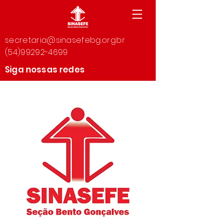
secretaria@sinasefebg.org.br
(54)99292-4699
Siga nossas redes