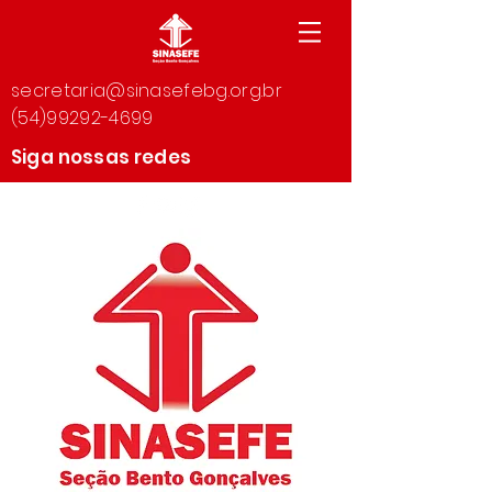
secretaria@sinasefebg.org.br
(54)99292-4699
Siga nossas redes