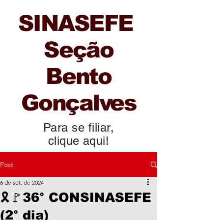
SINASEFE
Seção
Bento
Gonçalves
Para se filiar,
clique aqui!
Post
6 de set. de 2024
🎗️🚩36° CONSINASEFE
(2° dia)