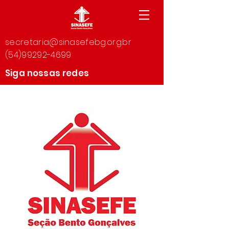
secretaria@sinasefebg.org.br
(54)99292-4699
Siga nossas redes