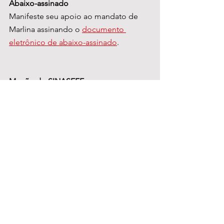
Abaixo-assinado
Manifeste seu apoio ao mandato de 
Marlina assinando o 
documento 
eletrônico de abaixo-assinado
.
Moção do SINASEFE
Confira a moção de solidariedade
aprovada pela 172ª PLENA.
Ver tudo
Posts recentes