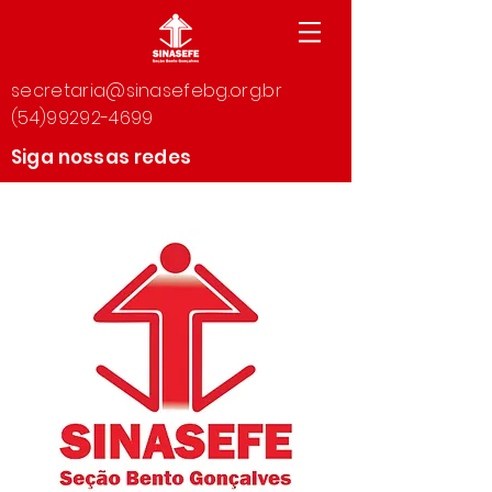
secretaria@sinasefebg.org.br
(54)99292-4699
Siga nossas redes