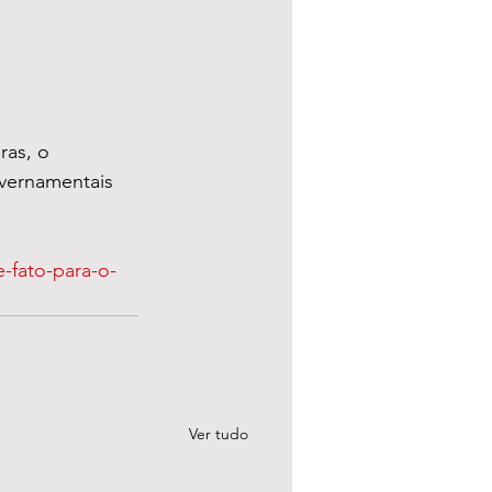
ras, o 
overnamentais 
e-fato-para-o-
Ver tudo