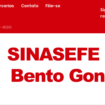
rcerias
Contato
Filie-se
S
r
-4699
SINASEFE
Bento Gon