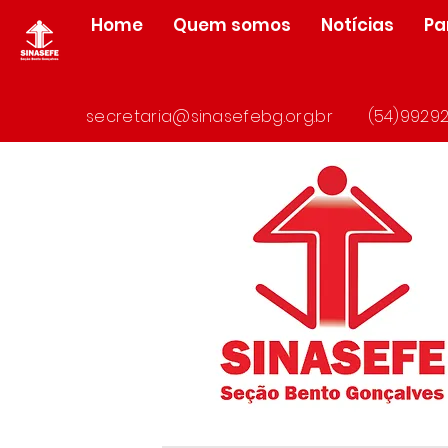
Home
Quem somos
Notícias
Pa
secretaria@sinasefebg.org.br
(54)99292