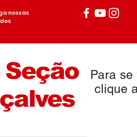
iga nossas
edes
 Seção
Para se f
clique 
çalves