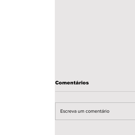
Comentários
Escreva um comentário
📍 Nesta manhã 30/07
GT Carreira Docente –