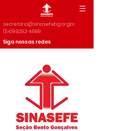
secretaria@sinasefebg.org.br
(54)99292-4699
Siga nossas redes