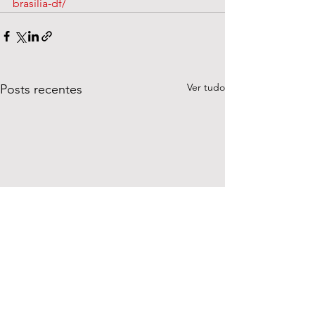
brasilia-df/
Ver tudo
Posts recentes