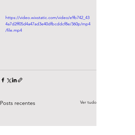
https://video.wixstatic.com/video/e9b742_43
4a7d2ff05d4a47ad3e40dfbcddcf8e/360p/mp4
/file.mp4
Ver tudo
Posts recentes