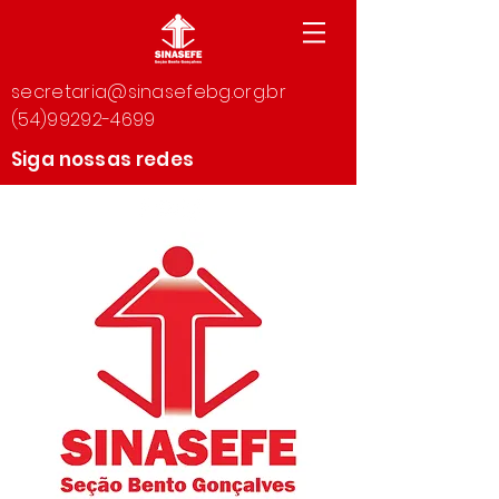
secretaria@sinasefebg.org.br
(54)99292-4699
Siga nossas redes