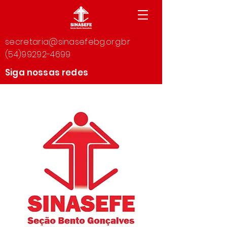
secretaria@sinasefebg.org.br
(54)99292-4699
Siga nossas redes