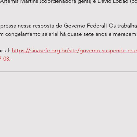
r Artemis Martins (coordenadora geral) e David Lobão (
ressa nessa resposta do Governo Federal! Os trabalha
m congelamento salarial há quase sete anos e merecem 
tal: 
https://sinasefe.org.br/site/governo-suspende-re
-03.