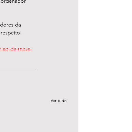
coordenador 
dores da 
respeito!
uniao-da-mesa-
Ver tudo