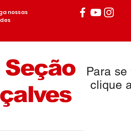
iga nossas
edes
 Seção
Para se f
clique 
çalves