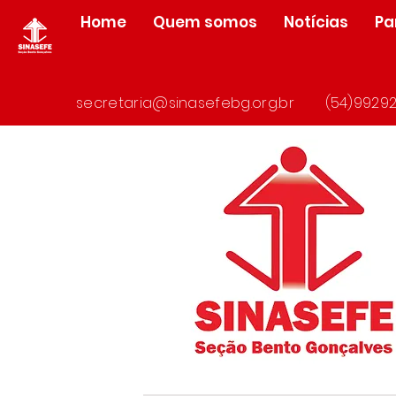
Home
Quem somos
Notícias
Pa
secretaria@sinasefebg.org.br
(54)99292