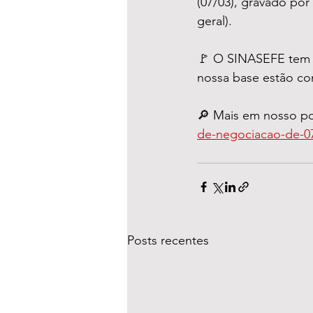
(07/03), gravado po
geral).
🚩 O SINASEFE tem p
nossa base estão co
🔎 Mais em nosso por
de-negociacao-de-07
Posts recentes