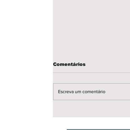
Comentários
Escreva um comentário
🚨 Mais uma importante
conquista para os(as)
TAEs!