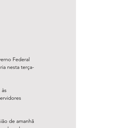
erno Federal 
a nesta terça-
 às 
ervidores 
nião de amanhã 