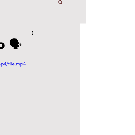
 🗣️
mp4/file.mp4