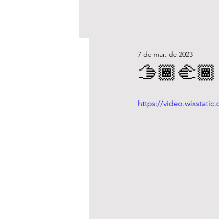
7 de mar. de 2023
🫱🏾‍🫲
https://video.wixstat