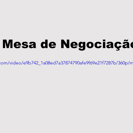
🏾 Mesa de Negociação
ic.com/video/e9b742_1a08ed7a37874790afe9f69e21f7287b/360p/