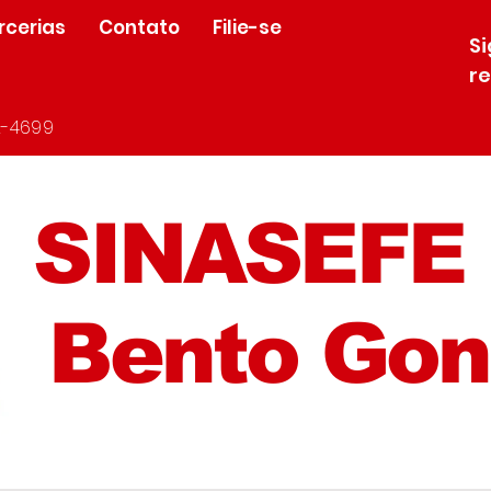
rcerias
Contato
Filie-se
S
r
-4699
SINASEFE
Bento Gon