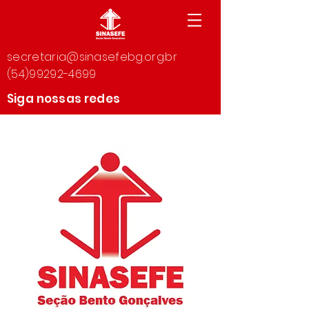
secretaria@sinasefebg.org.br
(54)99292-4699
Siga nossas redes