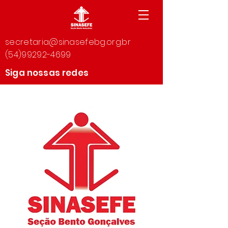
secretaria@sinasefebg.org.br
(54)99292-4699
Siga nossas redes