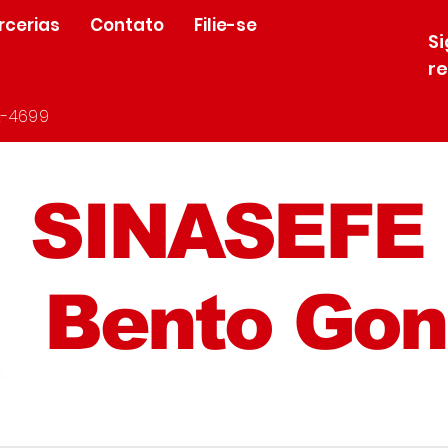
rcerias
Contato
Filie-se
S
r
-4699
SINASEFE
Bento Gon