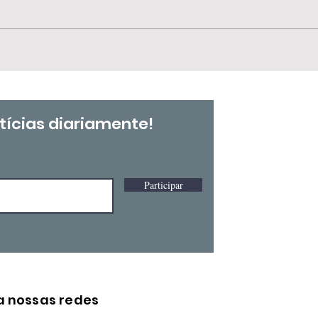
📢 
🗓️ 25 de julho | Dia
SIN
Nacional de Tereza de
Ben
Benguela e da Mulher
Negra e Dia
Internacional da Mulher
tícias diariamente!
Negra Latino-Americana
e Caribenha
Participar
a nossas redes