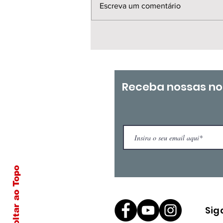
Escreva um comentário
📍 Nesta manhã 30/07
GT Carreira Docente –
Brasília
Receba nossas no
Voltar ao Topo
Sig