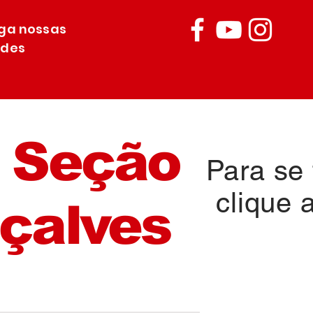
iga nossas
edes
 Seção
Para se f
clique 
çalves