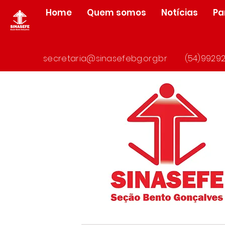
Home
Quem somos
Notícias
Pa
secretaria@sinasefebg.org.br
(54)99292