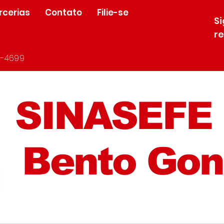
rcerias
Contato
Filie-se
S
r
-4699
SINASEFE
Bento Gon