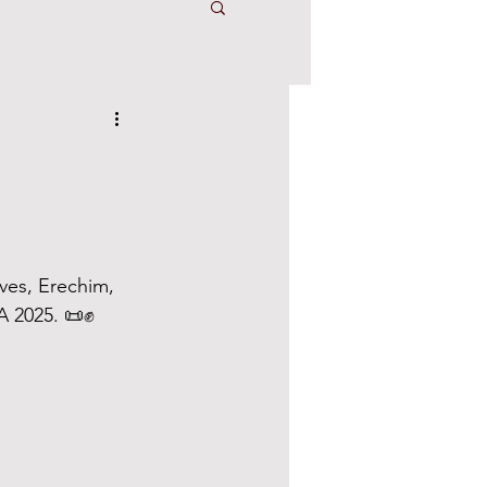
es, Erechim, 
A 2025. 📜✊