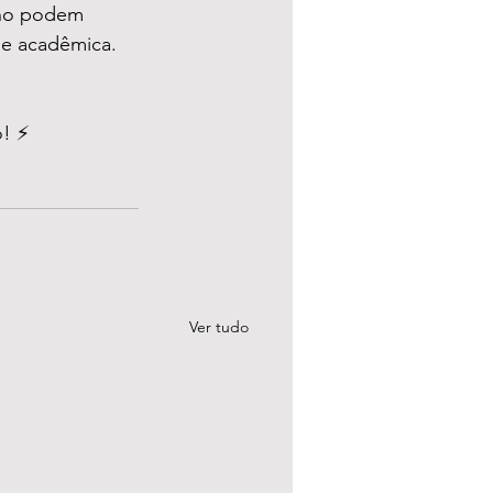
ino podem 
de acadêmica. 
o! ⚡
Ver tudo