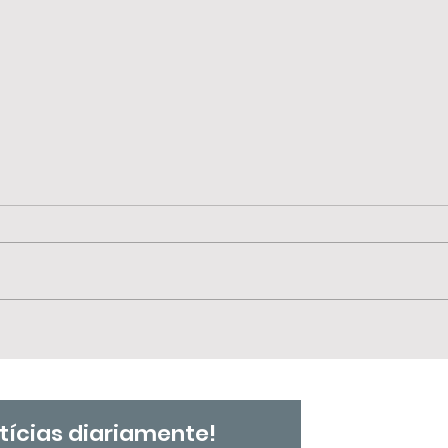
📢 
🗓️ 25 de julho | Dia
SIN
Nacional de Tereza de
Ben
Benguela e da Mulher
Negra e Dia
Internacional da Mulher
tícias diariamente!
Negra Latino-Americana