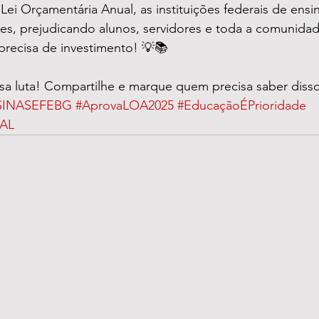
ei Orçamentária Anual, as instituições federais de ens
tes, prejudicando alunos, servidores e toda a comunida
precisa de investimento! 💡📚
ssa luta! Compartilhe e marque quem precisa saber diss
SINASEFEBG
#AprovaLOA2025
#EducaçãoÉPrioridade
AL