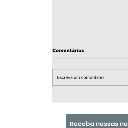
Comentários
Escreva um comentário
📍 Nesta manhã 30/07
GT Carreira Docente –
Brasília
Receba nossas no