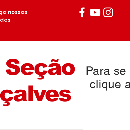
iga nossas
edes
 Seção
Para se f
clique 
çalves