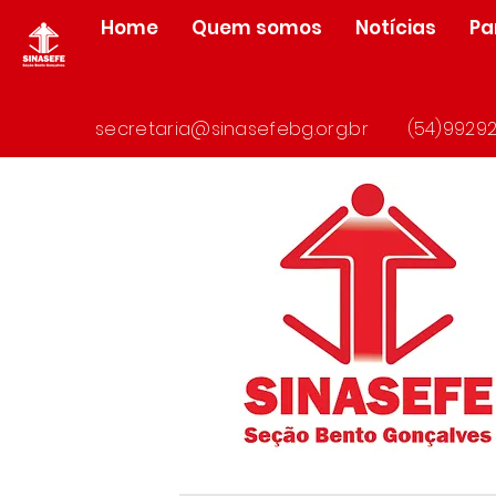
Home
Quem somos
Notícias
Pa
secretaria@sinasefebg.org.br
(54)99292